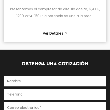
resor de aire sin aceite, 6,4 HP,
Compresor de aire 
la potencia se une a la prec...
allanando el cami
Ver Detalles
Obtenga una cotización