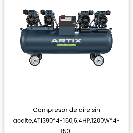
sor de aire sin
Compresor de 
0*4-150,6.4HP,1200W*4-
50,2
150L