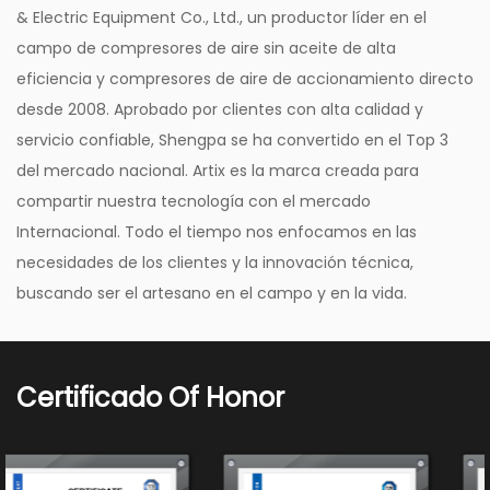
sólo elimina el riesgo de contaminación por aceite
& Electric Equipment Co., Ltd., un productor líder en el
en el aire comprimido, sino que también
campo de compresores de aire sin aceite de alta
eficiencia y compresores de aire de accionamiento directo
contribuye a un futuro más ecológico y sostenible.
desde 2008. Aprobado por clientes con alta calidad y
Con un consumo de aceite y emisiones reducidos,
servicio confiable, Shengpa se ha convertido en el Top 3
este compresor ayuda a proteger el medio
del mercado nacional. Artix es la marca creada para
ambiente y al mismo tiempo cumple con los
compartir nuestra tecnología con el mercado
estrictos estándares de calidad del aire.
Internacional. Todo el tiempo nos enfocamos en las
Eficiencia energética: la eficiencia es primordial y
necesidades de los clientes y la innovación técnica,
este compresor está diseñado para maximizarla.
buscando ser el artesano en el campo y en la vida.
Con un motor de 2,0 HP y una potencia de
entrada de 1500 W, ofrece un rendimiento
impresionante manteniendo la eficiencia
Certificado Of Honor
energética. Los usuarios pueden disfrutar de los
beneficios de una potente compresión de aire sin
los altos costes energéticos asociados.