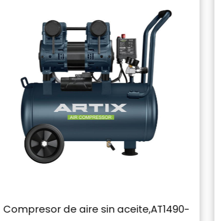
asociado.
Versatilidad: No se puede subestimar la
versatilidad de este compresor. Ya sea que esté
trabajando en un sitio de construcción, un
proyecto de pintura o incluso en un taller de
garaje, el compresor de aire sin aceite, 2.0HP,
1500W - 50L es una solución versátil que se
adapta perfectamente a diversas aplicaciones.
En conclusión, el compresor de aire sin aceite, 2,0
HP, 1500 W - 50 L representa un importante
avance en la tecnología de compresores de aire.
Su funcionamiento sin aceite, silencioso y
respetuoso con el medio ambiente, junto con su
impresionante rendimiento y versatilidad, lo
T1490-
Compresor de aire sin
convierten en la mejor opción tanto para